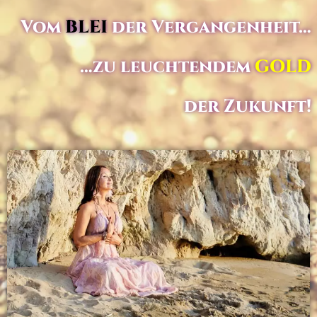
Vom
BLEI
der Vergangenheit…
…zu leuchtendem
GOLD
der Zukunft!