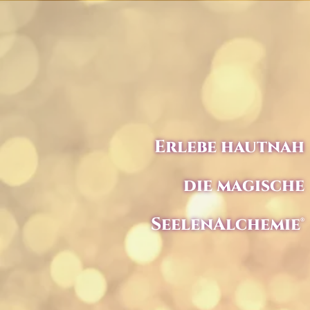
Erlebe hautnah
die magische
SeelenAlchemie®