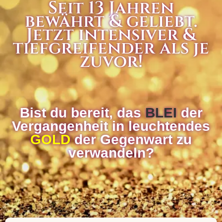
Seit 13 Jahren
bewährt & geliebt.
Jetzt intensiver &
tiefgreifender als je
zuvor!
Bist du bereit, das
BLEI
der
Vergangenheit in leuchtendes
GOLD
der Gegenwart zu
verwandeln?