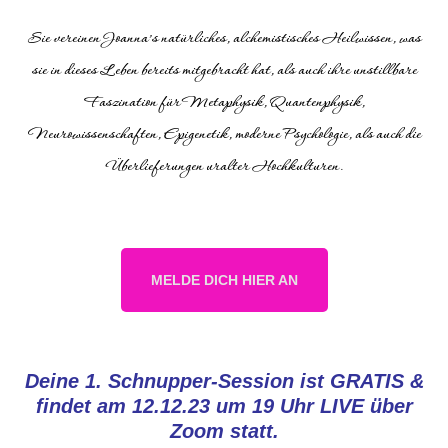
Sie vereinen Joanna’s natürliches,
alchemistisches
Heilwissen
, was
sie in dieses Leben bereits mitgebracht hat, als auch ihre unstillbare
Faszination
für
Metaphysik
,
Quantenphysik,
Neurowissenschaften, Epigenetik
, moderne
Psychologie
, als auch die
Überlieferungen uralter
Hochkulturen
.
MELDE DICH HIER AN
Deine 1. Schnupper-Session ist GRATIS &
findet am 12.12.23 um 19 Uhr LIVE über
Zoom statt.