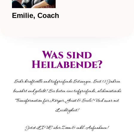
Emilie, Coach
Was sind
Heilabende?
Sehr
kraftvolle
und
tiefgreifende Sitzungen
.
Seit 13 Jahren
bewährt und geliebt! Sie bieten eine tiefgreifende, alchemistische
Transformation
für Körper, Geist & Seele! Und zwar mit
Leichtigkeit
!
Jetzt
LIVE über Zoom & inkl. Aufnahmen!