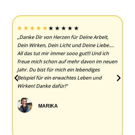
ch
„Danke Dir von Herzen für Deine Arbeit,
M
,
Dein Wirken, Dein Licht und Deine Liebe….
W
All das tut mir immer sooo gut!!! Und ich
s
freue mich schon auf mehr davon im neuen
Ö
Jahr. Du bist für mich ein lebendiges
d
Beispiel für ein erwachtes Leben und
g
Wirken! Danke dafür!“
d
gi
MARIKA