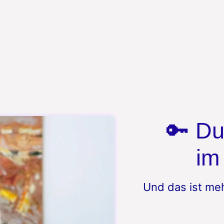
🔑 Du
im
Und das ist meh