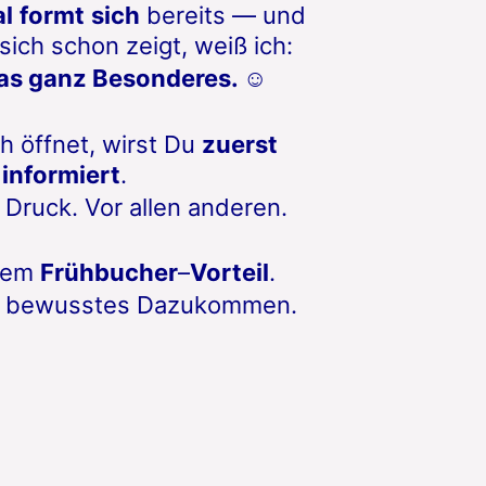
al
formt
sich
bereits — und
ich schon zeigt, weiß ich:
as ganz Besonderes. ☺️
h öffnet, wirst Du
zuerst
informiert
.
 Druck. Vor allen anderen.
nem
Frühbucher
–
Vorteil
.
n bewusstes Dazukommen.