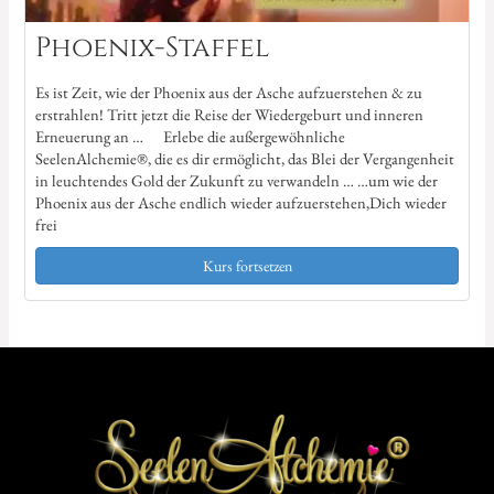
Phoenix-Staffel
Es ist Zeit, wie der Phoenix aus der Asche aufzuerstehen & zu
erstrahlen! Tritt jetzt die Reise der Wiedergeburt und inneren
Erneuerung an … Erlebe die außergewöhnliche
SeelenAlchemie®, die es dir ermöglicht, das Blei der Vergangenheit
in leuchtendes Gold der Zukunft zu verwandeln … …um wie der
Phoenix aus der Asche endlich wieder aufzuerstehen,Dich wieder
frei
Kurs fortsetzen