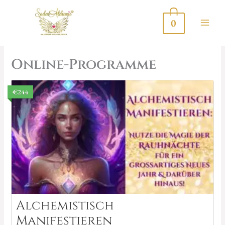
Zum
Inhalt
0
springen
Online-Programme
€244
Alchemistisch
Manifestieren