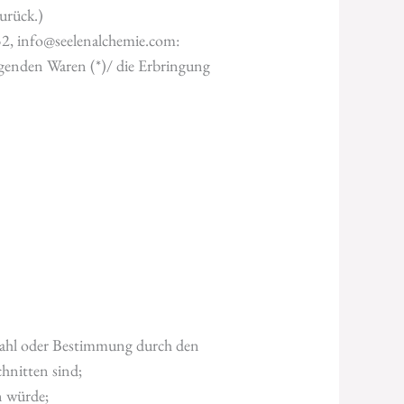
urück.)
2, info@seelenalchemie.com:
lgenden Waren (*)/ die Erbringung
uswahl oder Bestimmung durch den
chnitten sind;
n würde;