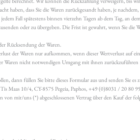
elte berechnet. Wir können die Rückzahlung verweigern, bis wir
acht haben, dass Sie die Waren zurückgesandt haben, je nachdem, w
 jedem Fall spätestens binnen vierzehn Tagen ab dem Tag, an dem
zusenden oder zu übergeben. Die Frist ist gewahrt, wenn Sie die W
 der Rücksendung der Waren.
erlust der Waren nur aufkommen, wenn dieser Wertverlust auf ein
er Waren nicht notwendigen Umgang mit ihnen zurückzuführen i
en, dann füllen Sie bitte dieses Formular aus und senden Sie es z
is Maas 10/4, CY-8575 Pegeia, Paphos, +49 (0)8031 / 20 80 95
en von mir/uns (*) abgeschlossenen Vertrag über den Kauf der fo